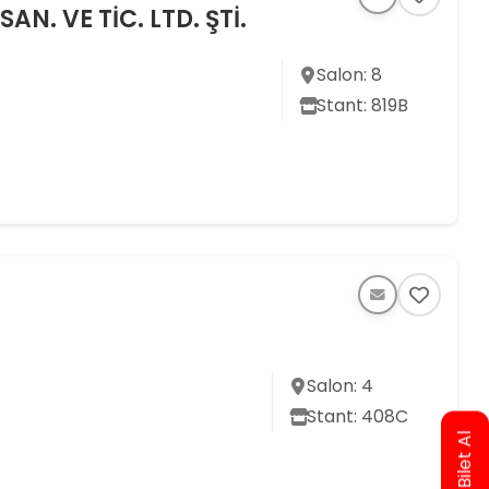
N. VE TİC. LTD. ŞTİ.
Salon: 8
Stant: 819B
Salon: 4
Stant: 408C