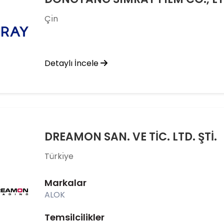
Çı̇n
Detaylı İncele
DREAMON SAN. VE TİC. LTD. ŞTİ.
Türkı̇ye
Markalar
ALOK
Temsilcilikler