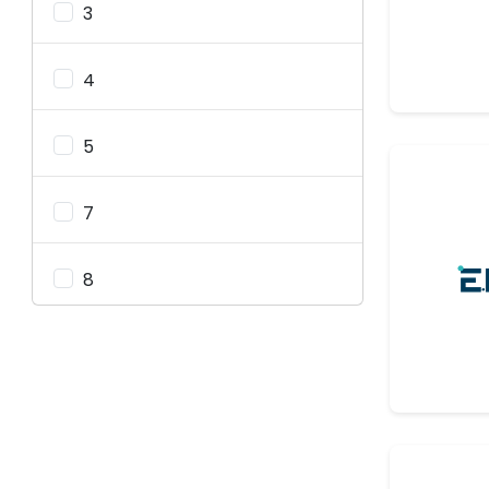
3
Rejenere Iplikler
Portekı̇z
Özel Iplikler
4
Türkı̇ye
Metalik Iplikler
5
Teknik Iplikler
7
Fantezi Iplikler
8
Fantezi Iplikler
Fuaye
Elastan Iplikler
Elastan Iplikler
El Örgü Iplikler