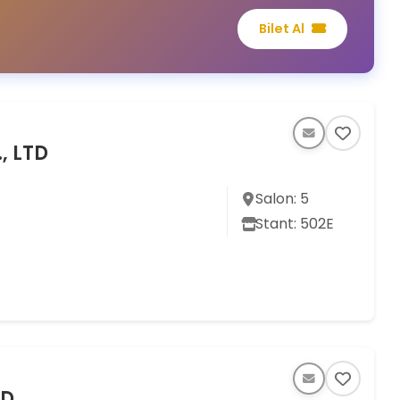
Bilet Al
, LTD
Salon: 5
Stant: 502E
D.