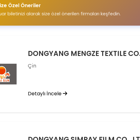
ize Özel Öneriler
uar biletinizi alarak size özel önerilen firmaları keşfedin.
DONGYANG MENGZE TEXTILE CO.
Çı̇n
Detaylı İncele
DONGYANG SIMRAY FILM CO., LT