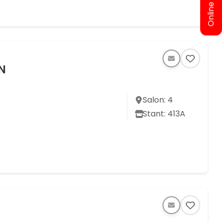
Online Bilet Al
N
Salon: 4
Stant: 413A