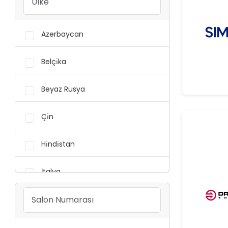
Viskon Iplikler
Azerbaycan
Akrilik Iplikler
Belçı̇ka
Polyester Iplikler
Beyaz Rusya
Naylon (Poliamid) Iplikler
Çı̇n
Polipropilen Iplikler
Hı̇ndı̇stan
Elyaf Ve Elyaf Ürünleri
İtalya
Elyaf Ve Elyaf Ürünleri
Mısır
Rejenere Iplikler
Özbekı̇stan