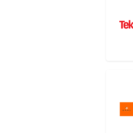
El Örgü Iplikler
Bobin, Masura Ve Makaralar
Bobin, Masura Ve Makaralar
Tekstil Kimyasalları Ve Boyaları
Tekstil Kimyasalları Ve Boyaları
Bambu Iplikler