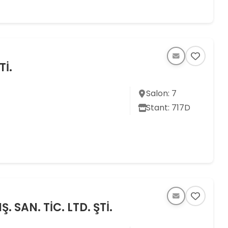
Tİ.
Salon: 7
Stant: 717D
 SAN. TİC. LTD. ŞTİ.