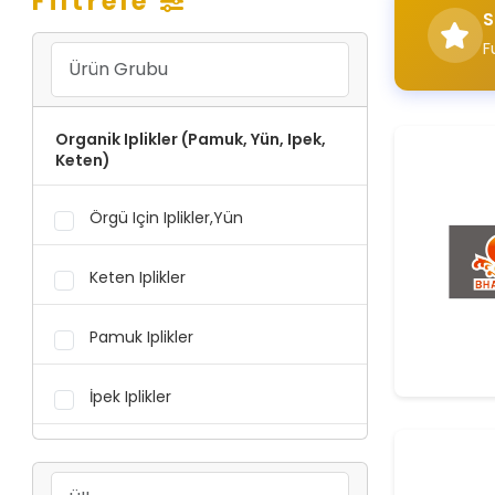
Filtrele
S
F
Organik Iplikler (Pamuk, Yün, Ipek,
Keten)
Örgü Için Iplikler,Yün
Keten Iplikler
Pamuk Iplikler
İpek Iplikler
Sentetik Iplikler (Viskon, Akrilik,
Polyester, Naylon, Polipropilen)