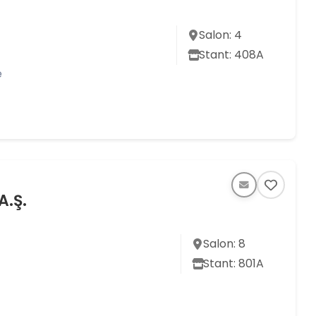
Salon: 4
Stant: 408A
e
A.Ş.
Salon: 8
Stant: 801A