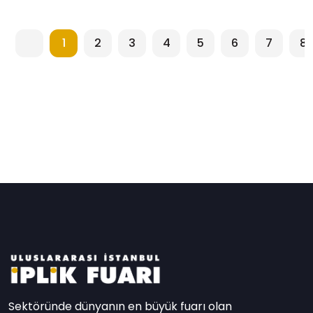
1
2
3
4
5
6
7
8
Sektöründe dünyanın en büyük fuarı olan