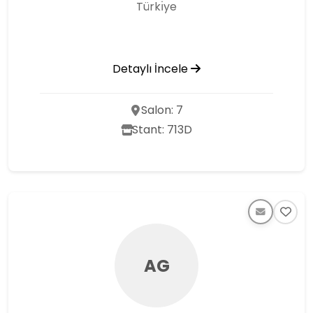
Türkı̇ye
Detaylı İncele
Salon: 7
Stant: 713D
AG