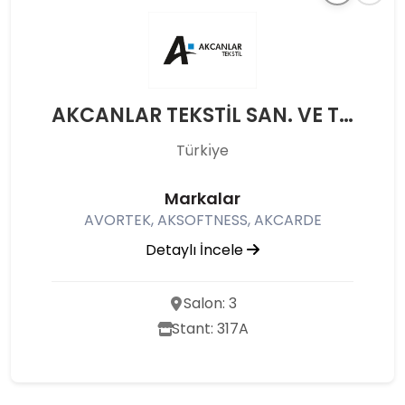
AKCANLAR TEKSTİL SAN. VE TİC. A.Ş.
Türkı̇ye
Markalar
AVORTEK, AKSOFTNESS, AKCARDE
Detaylı İncele
Salon: 3
Stant: 317A