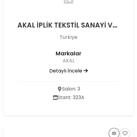
AKAL İPLİK TEKSTİL SANAYİ VE TİCARET ANONİM ŞİRKETİ
Türkı̇ye
Markalar
AKAL
Detaylı İncele
Salon: 3
Stant: 323A