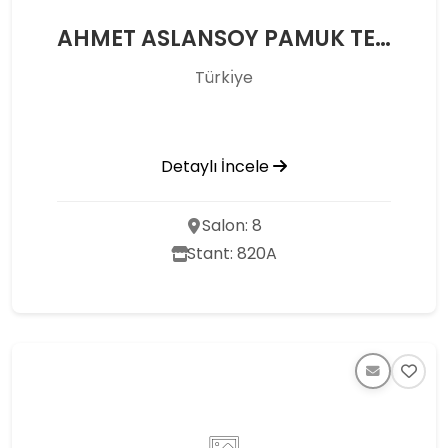
AHMET ASLANSOY PAMUK TEKSTİL SAN. VE TİC.A.Ş.
Türkı̇ye
Detaylı İncele
Salon: 8
Stant: 820A