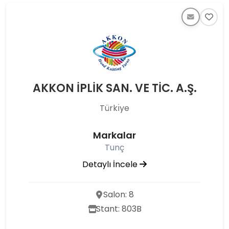
AKKON İPLİK SAN. VE TİC. A.Ş.
Türkı̇ye
Markalar
Tunç
Detaylı İncele
Salon: 8
Stant: 803B