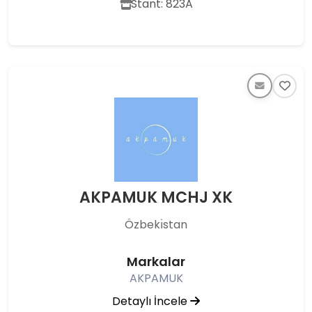
Stant: 823A
AKPAMUK MCHJ XK
Özbekı̇stan
Markalar
AKPAMUK
Detaylı İncele