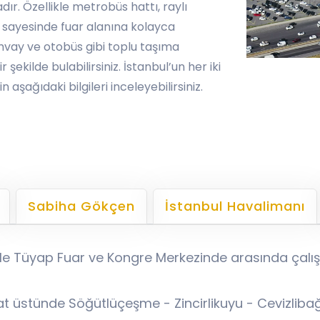
r. Özellikle metrobüs hattı, raylı
 sayesinde fuar alanına kolayca
amvay ve otobüs gibi toplu taşıma
 şekilde bulabilirsiniz. İstanbul’un her iki
şağıdaki bilgileri inceleyebilirsiniz.
Sabiha Gökçen
İstanbul Havalimanı
e Tüyap Fuar ve Kongre Merkezinde arasında çalış
at üstünde Söğütlüçeşme - Zincirlikuyu - Cevizlibağ